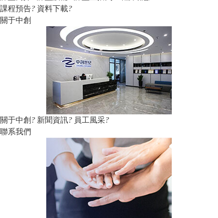
課程預告
?
資料下載
?
關于中創
關于中創
?
新聞資訊
?
員工風采
?
聯系我們