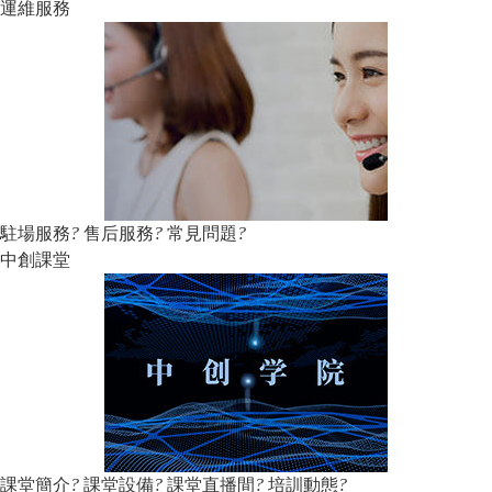
運維服務
駐場服務
?
售后服務
?
常見問題
?
中創課堂
課堂簡介
?
課堂設備
?
課堂直播間
?
培訓動態
?