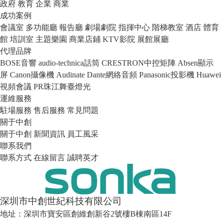
政府
教育
企業
商業
成功案例
會議室
多功能廳
報告廳
劇場劇院
指揮中心
階梯教室
酒店
體育
館
培訓室
主題樂園
商業店鋪
KTV影院
展館展廳
代理品牌
BOSE音響
audio-technica話筒
CRESTRON中控矩陣
Absen顯示
屏
Canon攝像機
Audinate Dante網絡音頻
Panasonic投影機
Huawei
視頻會議
PR珠江舞臺燈光
運維服務
駐場服務
售后服務
常見問題
關于中創
關于中創
新聞資訊
員工風采
聯系我們
聯系方式
在線留言
誠聘英才
深圳市中創世紀科技有限公司
地址：深圳市寶安區創維創新谷2號樓B棟南區14F