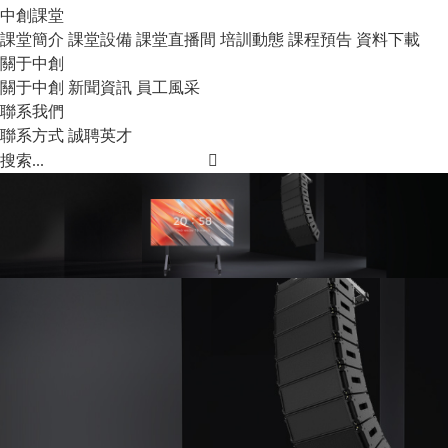
中創課堂
課堂簡介
課堂設備
課堂直播間
培訓動態
課程預告
資料下載
關于中創
關于中創
新聞資訊
員工風采
聯系我們
聯系方式
誠聘英才