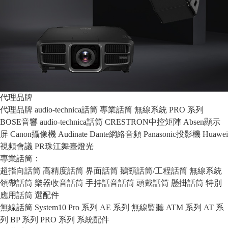
代理品牌
代理品牌
audio-technica話筒
專業話筒
無線系統
PRO 系列
BOSE音響
audio-technica話筒
CRESTRON中控矩陣
Absen顯示
屏
Canon攝像機
Audinate Dante網絡音頻
Panasonic投影機
Huawei
視頻會議
PR珠江舞臺燈光
專業話筒：
超指向話筒
高精度話筒
界面話筒
鵝頸話筒/工程話筒
無線系統
領帶話筒
樂器收音話筒
手持話音話筒
頭戴話筒
懸掛話筒
特別
應用話筒
選配件
無線話筒
System10 Pro 系列
AE 系列
無線監聽
ATM 系列
AT 系
列
BP 系列
PRO 系列
系統配件