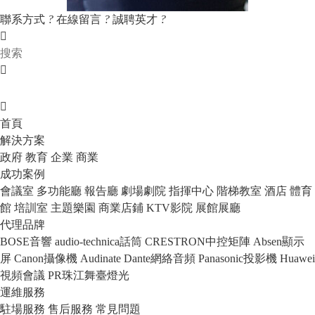
聯系方式
?
在線留言
?
誠聘英才
?
首頁
解決方案
政府
教育
企業
商業
成功案例
會議室
多功能廳
報告廳
劇場劇院
指揮中心
階梯教室
酒店
體育
館
培訓室
主題樂園
商業店鋪
KTV影院
展館展廳
代理品牌
BOSE音響
audio-technica話筒
CRESTRON中控矩陣
Absen顯示
屏
Canon攝像機
Audinate Dante網絡音頻
Panasonic投影機
Huawei
視頻會議
PR珠江舞臺燈光
運維服務
駐場服務
售后服務
常見問題