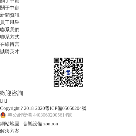
關于中創
關于中創
新聞資訊
員工風采
聯系我們
聯系方式
在線留言
誠聘英才
歡迎咨詢
Copyright ? 2018-2020
粵ICP備05050204號
粵公網安備 44030602005614號
網站地圖
|
音響設備
zontron
解決方案