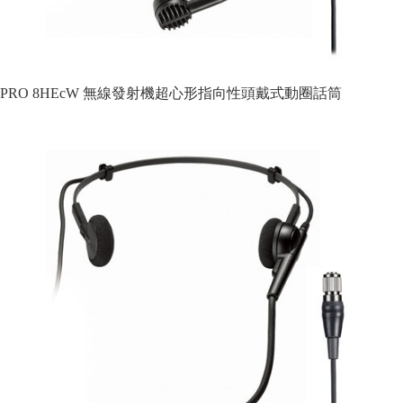
PRO 8HEcW 無線發射機超心形指向性頭戴式動圈話筒