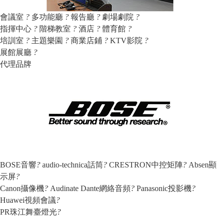
會議室
?
多功能廳
?
報告廳
?
劇場劇院
?
指揮中心
?
階梯教室
?
酒店
?
體育館
?
培訓室
?
主題樂園
?
商業店鋪
?
KTV影院
?
展館展廳
?
代理品牌
BOSE音響
?
audio-technica話筒
?
CRESTRON中控矩陣
?
Absen顯
示屏
?
Canon攝像機
?
Audinate Dante網絡音頻
?
Panasonic投影機
?
Huawei視頻會議
?
PR珠江舞臺燈光
?