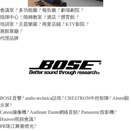
會議室
?
多功能廳
?
報告廳
?
劇場劇院
?
指揮中心
?
階梯教室
?
酒店
?
體育館
?
培訓室
?
主題樂園
?
商業店鋪
?
KTV影院
?
展館展廳
?
代理品牌
BOSE音響
?
audio-technica話筒
?
CRESTRON中控矩陣
?
Absen顯
示屏
?
Canon攝像機
?
Audinate Dante網絡音頻
?
Panasonic投影機
?
Huawei視頻會議
?
PR珠江舞臺燈光
?