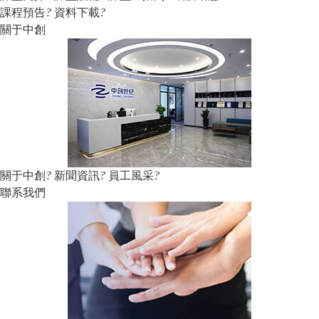
課程預告
?
資料下載
?
關于中創
關于中創
?
新聞資訊
?
員工風采
?
聯系我們