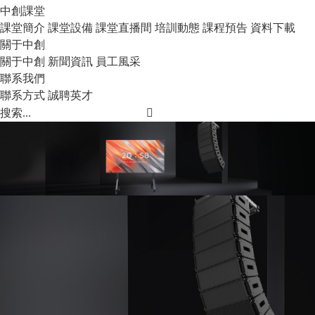
中創課堂
課堂簡介
課堂設備
課堂直播間
培訓動態
課程預告
資料下載
關于中創
關于中創
新聞資訊
員工風采
聯系我們
聯系方式
誠聘英才