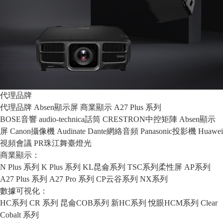
代理品牌
代理品牌
Absen顯示屏
商業顯示
A27 Plus 系列
BOSE音響
audio-technica話筒
CRESTRON中控矩陣
Absen顯示
屏
Canon攝像機
Audinate Dante網絡音頻
Panasonic投影機
Huawei
視頻會議
PR珠江舞臺燈光
商業顯示：
N Plus 系列
K Plus 系列
KL昆侖系列
TSC系列柔性屏
AP系列
A27 Plus 系列
A27 Pro 系列
CP云谷系列
NX系列
數據可視化：
HC系列
CR 系列
昆侖COB系列
新HC系列
悅眼HCM系列
Clear
Cobalt 系列