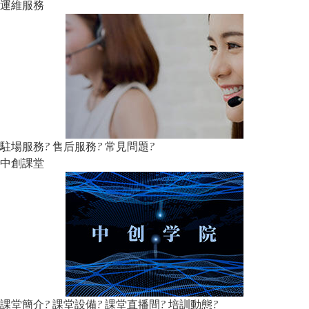
運維服務
駐場服務
?
售后服務
?
常見問題
?
中創課堂
課堂簡介
?
課堂設備
?
課堂直播間
?
培訓動態
?