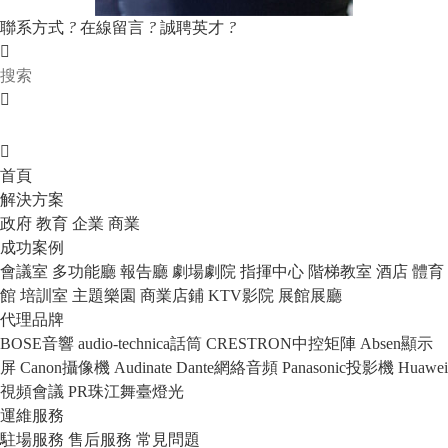
聯系方式
?
在線留言
?
誠聘英才
?
首頁
解決方案
政府
教育
企業
商業
成功案例
會議室
多功能廳
報告廳
劇場劇院
指揮中心
階梯教室
酒店
體育
館
培訓室
主題樂園
商業店鋪
KTV影院
展館展廳
代理品牌
BOSE音響
audio-technica話筒
CRESTRON中控矩陣
Absen顯示
屏
Canon攝像機
Audinate Dante網絡音頻
Panasonic投影機
Huawei
視頻會議
PR珠江舞臺燈光
運維服務
駐場服務
售后服務
常見問題