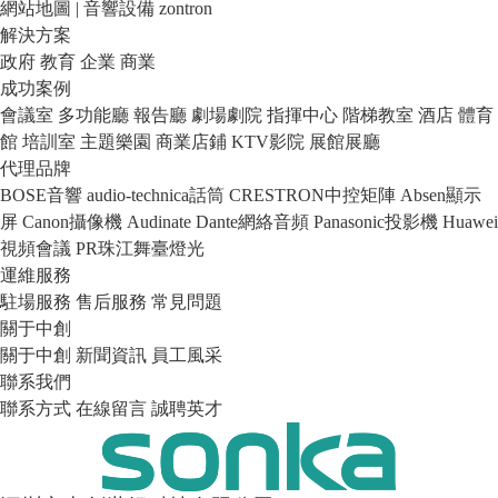
網站地圖
|
音響設備
zontron
解決方案
政府
教育
企業
商業
成功案例
會議室
多功能廳
報告廳
劇場劇院
指揮中心
階梯教室
酒店
體育
館
培訓室
主題樂園
商業店鋪
KTV影院
展館展廳
代理品牌
BOSE音響
audio-technica話筒
CRESTRON中控矩陣
Absen顯示
屏
Canon攝像機
Audinate Dante網絡音頻
Panasonic投影機
Huawei
視頻會議
PR珠江舞臺燈光
運維服務
駐場服務
售后服務
常見問題
關于中創
關于中創
新聞資訊
員工風采
聯系我們
聯系方式
在線留言
誠聘英才