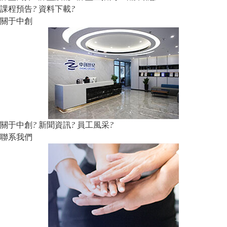
課程預告
?
資料下載
?
關于中創
關于中創
?
新聞資訊
?
員工風采
?
聯系我們