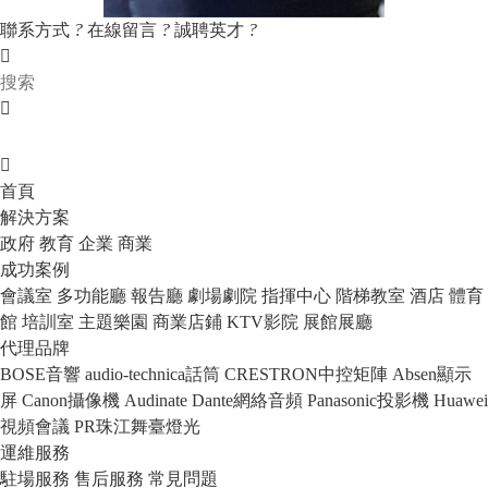
聯系方式
?
在線留言
?
誠聘英才
?
首頁
解決方案
政府
教育
企業
商業
成功案例
會議室
多功能廳
報告廳
劇場劇院
指揮中心
階梯教室
酒店
體育
館
培訓室
主題樂園
商業店鋪
KTV影院
展館展廳
代理品牌
BOSE音響
audio-technica話筒
CRESTRON中控矩陣
Absen顯示
屏
Canon攝像機
Audinate Dante網絡音頻
Panasonic投影機
Huawei
視頻會議
PR珠江舞臺燈光
運維服務
駐場服務
售后服務
常見問題