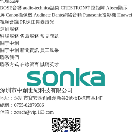
代理品牌
BOSE音響
audio-technica話筒
CRESTRON中控矩陣
Absen顯示
屏
Canon攝像機
Audinate Dante網絡音頻
Panasonic投影機
Huawei
視頻會議
PR珠江舞臺燈光
運維服務
駐場服務
售后服務
常見問題
關于中創
關于中創
新聞資訊
員工風采
聯系我們
聯系方式
在線留言
誠聘英才
深圳市中創世紀科技有限公司
地址：深圳市寶安區創維創新谷2號樓B棟南區14F
總機：0755-82879586
信箱：zctech@vip.163.com