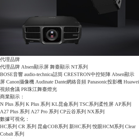
代理品牌
代理品牌
Absen顯示屏
舞臺顯示
NT系列
BOSE音響
audio-technica話筒
CRESTRON中控矩陣
Absen顯示
屏
Canon攝像機
Audinate Dante網絡音頻
Panasonic投影機
Huawei
視頻會議
PR珠江舞臺燈光
商業顯示：
N Plus 系列
K Plus 系列
KL昆侖系列
TSC系列柔性屏
AP系列
A27 Plus 系列
A27 Pro 系列
CP云谷系列
NX系列
數據可視化：
HC系列
CR 系列
昆侖COB系列
新HC系列
悅眼HCM系列
Clear
Cobalt 系列