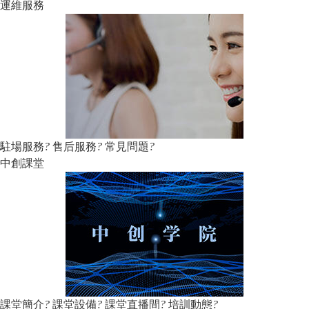
運維服務
駐場服務
?
售后服務
?
常見問題
?
中創課堂
課堂簡介
?
課堂設備
?
課堂直播間
?
培訓動態
?