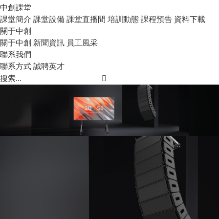
中創課堂
課堂簡介
課堂設備
課堂直播間
培訓動態
課程預告
資料下載
關于中創
關于中創
新聞資訊
員工風采
聯系我們
聯系方式
誠聘英才