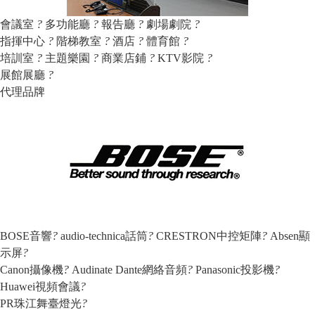
會議室
?
多功能廳
?
報告廳
?
劇場劇院
?
指揮中心
?
階梯教室
?
酒店
?
體育館
?
培訓室
?
主題樂園
?
商業店鋪
?
KTV影院
?
展館展廳
?
代理品牌
BOSE音響
?
audio-technica話筒
?
CRESTRON中控矩陣
?
Absen顯
示屏
?
Canon攝像機
?
Audinate Dante網絡音頻
?
Panasonic投影機
?
Huawei視頻會議
?
PR珠江舞臺燈光
?