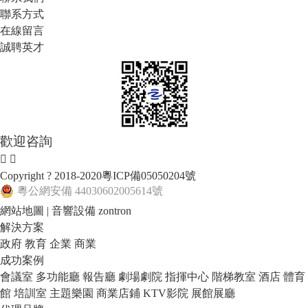
聯系方式
在線留言
誠聘英才
歡迎咨詢
Copyright ? 2018-2020
粵ICP備05050204號
粵公網安備 44030602005614號
網站地圖
|
音響設備
zontron
解決方案
政府
教育
企業
商業
成功案例
會議室
多功能廳
報告廳
劇場劇院
指揮中心
階梯教室
酒店
體育
館
培訓室
主題樂園
商業店鋪
KTV影院
展館展廳