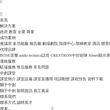
首頁
解決方案
政府
教育
企業
商業
成功案例
會議室
多功能廳
報告廳
劇場劇院
指揮中心
階梯教室
酒店
體育
代理品牌
BOSE音響
audio-technica話筒
CRESTRON中控矩陣
Absen顯示
運維服務
駐場服務
售后服務
常見問題
中創課堂
課堂簡介
課堂設備
課堂直播間
培訓動態
課程預告
資料下載
關于中創
關于中創
新聞資訊
員工風采
聯系我們
聯系方式
誠聘英才