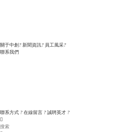
關于中創
?
新聞資訊
?
員工風采
?
聯系我們
聯系方式
?
在線留言
?
誠聘英才
?