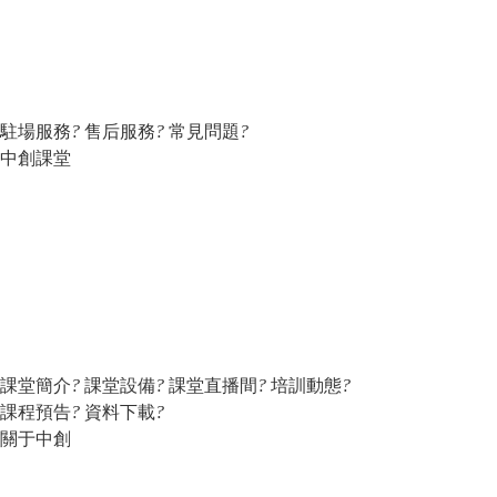
駐場服務
?
售后服務
?
常見問題
?
中創課堂
課堂簡介
?
課堂設備
?
課堂直播間
?
培訓動態
?
課程預告
?
資料下載
?
關于中創