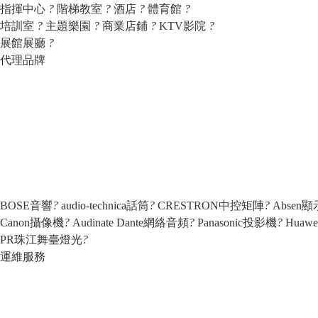
指揮中心
?
階梯教室
?
酒店
?
體育館
?
培訓室
?
主題樂園
?
商業店鋪
?
KTV影院
?
展館展廳
?
代理品牌
BOSE音響
?
audio-technica話筒
?
CRESTRON中控矩陣
?
Absen
Canon攝像機
?
Audinate Dante網絡音頻
?
Panasonic投影機
?
Huaw
PR珠江舞臺燈光
?
運維服務