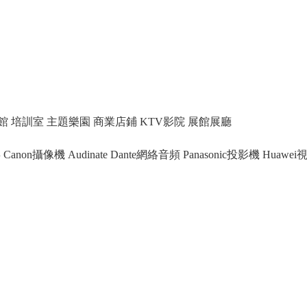
館
培訓室
主題樂園
商業店鋪
KTV影院
展館展廳
屏
Canon攝像機
Audinate Dante網絡音頻
Panasonic投影機
Huawe