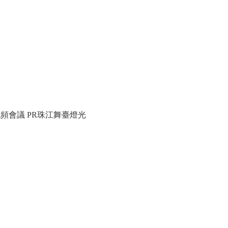
i視頻會議
PR珠江舞臺燈光