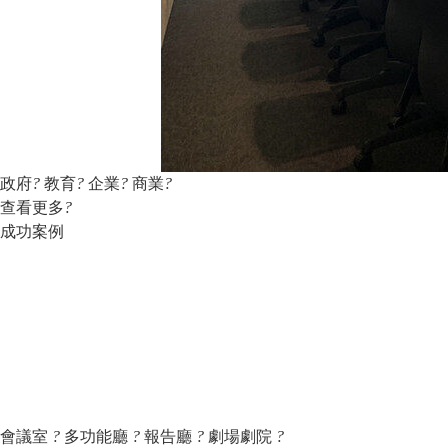
政府
?
教育
?
企業
?
商業
?
查看更多
?
成功案例
會議室
?
多功能廳
?
報告廳
?
劇場劇院
?