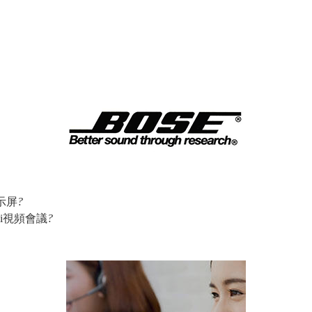
顯示屏
?
ei視頻會議
?